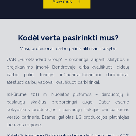
Apie mus
Kodėl verta pasirinkti mus?
Mūsų profesionali darbo patirtis atitinkanti kokybę
UAB „EuroStandard Group“ – sėkmingai auganti statybos ir
projektavimo įmonė. Bendrovėje dirba kvalifikuoti, didelę
darbo patirtį turintys inžineriniai-techniniai darbuotojai,
atestuoti darbų vadovai, kvalifikuoti darbininkai.
Įsikūrėme 2011 m. Nuolatos plėtėmės – darbuotojų ir
paslaugų skaičius proporcingai augo. Dabar esame
kokybiškos produkcijos ir paslaugų tiekėjas bei patikimas
verslo partneris. Esame įgaliotas LG produkcijos platintojas
Lietuvos regione.
Kokybiški įrenginiai + Profesionalus darbas + Mažiausia kaina = 100 %