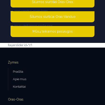
Šilumos siurbliai Oras-Oras
Šilumos siurbliai Oras-Vanduo
Mūsų teikiamos paslaugos
[layerslider id="1"]
Žymės
Pradžia
Apie mus
Kontaktai
Oras-Oras