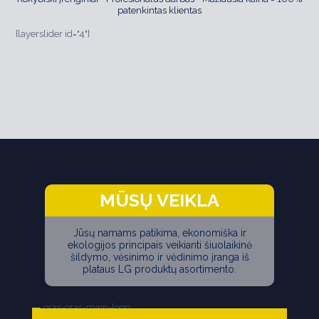
patenkintas klientas
[layerslider id="4"]
MŪSŲ VEIKLA
Jūsų namams patikima, ekonomiška ir
ekologijos principais veikianti šiuolaikinė
šildymo, vėsinimo ir vėdinimo įranga iš
plataus LG produktų asortimento.